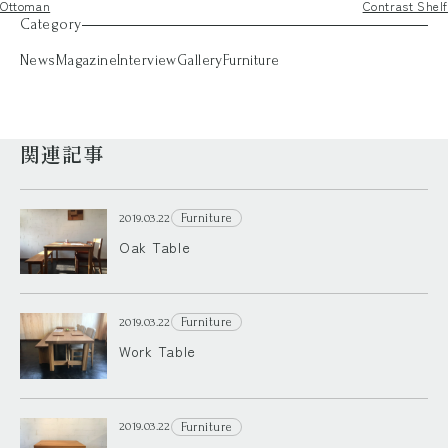
Ottoman
Contrast Shelf
Category
News
Magazine
Interview
Gallery
Furniture
関連記事
Furniture
2019.03.22
Oak Table
Furniture
2019.03.22
Work Table
Furniture
2019.03.22