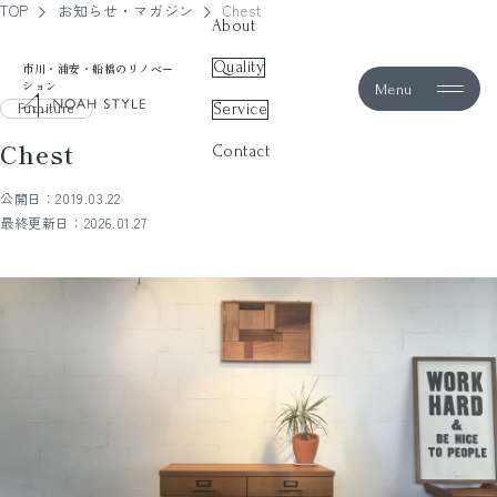
TOP
お知らせ・マガジン
Chest
About
Quality
市川・浦安・船橋のリノベー
ション
Menu
noah style
Service
Furniture
Chest
Contact
公開日：2019.03.22
最終更新日：2026.01.27