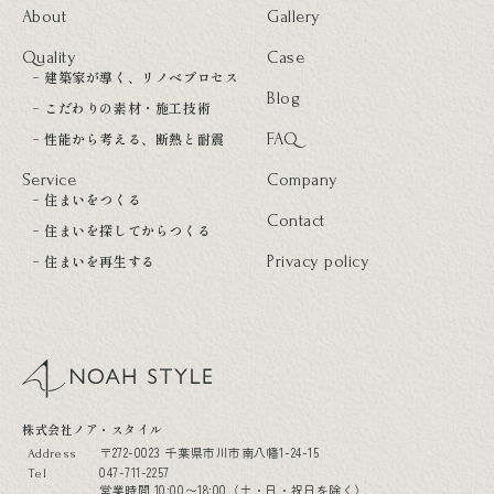
About
Gallery
Quality
Case
建築家が導く、リノベプロセス
Blog
こだわりの素材・施工技術
性能から考える、断熱と耐震
FAQ
Service
Company
住まいをつくる
Contact
住まいを探してからつくる
住まいを再生する
Privacy policy
noah style
株式会社ノア・スタイル
〒272-0023 千葉県市川市南八幡1-24-15
Address
047-711-2257
Tel
営業時間 10:00〜18:00（土・日・祝日を除く）