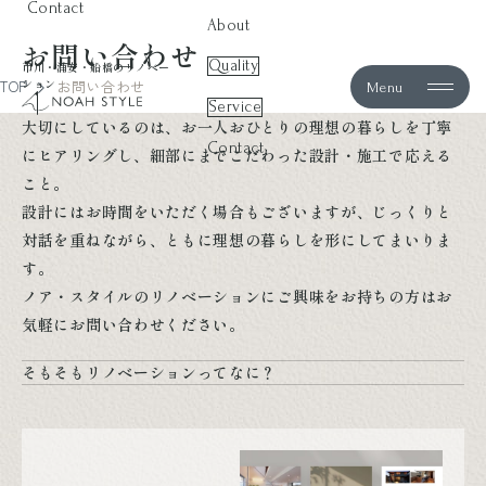
Contact
About
お問い合わせ
Quality
市川・浦安・船橋のリノベー
ション
TOP
お問い合わせ
Menu
noah style
Service
大切にしているのは、お一人おひとりの理想の暮らしを丁寧
Contact
にヒアリングし、細部にまでこだわった設計・施工で応える
こと。
設計にはお時間をいただく場合もございますが、じっくりと
対話を重ねながら、ともに理想の暮らしを形にしてまいりま
す。
ノア・スタイルのリノベーションにご興味をお持ちの方はお
気軽にお問い合わせください。
そもそもリノベーションってなに？