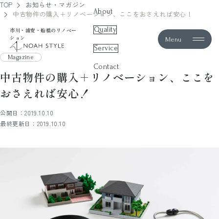
TOP
お知らせ・マガジン
About
中古物件の購入＋リノベーション、ここをおさえれば安心！
Quality
市川・浦安・船橋のリノベー
ション
Menu
noah style
Service
Magazine
Contact
中古物件の購入＋リノベーション、ここを
おさえれば安心！
公開日：2019.10.10
最終更新日：2019.10.10