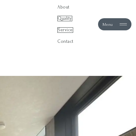
About
Quality
Menu
Service
。
Contact