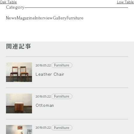
Oak Table
Low Table
Category
News
Magazine
Interview
Gallery
Furniture
関連記事
Furniture
2019.03.22
Leather Chair
Furniture
2019.03.22
Ottoman
Furniture
2019.03.22