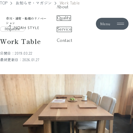
TOP
お知らせ・マガジン
Work Table
About
Quality
市川・浦安・船橋のリノベー
ション
Menu
noah style
Service
Furniture
Work Table
Contact
公開日：2019.03.22
最終更新日：2026.01.27