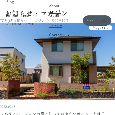
Blog
About
お知らせ・マガジン
Quality
市川・浦安・船橋のリノベー
ション
TOP
お知らせ・マガジン
2020年10月
Menu
noah style
Service
Magazine
Contact
2020.10.15
フルリノベーションの際に知っておきたいポイントとは？