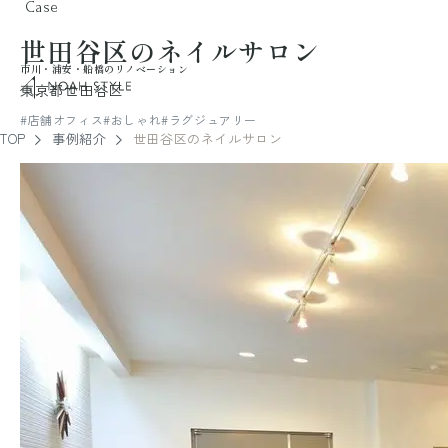
Case
世田谷区のネイルサロン
市川・浦安・船橋のリノベーション
noah style
東京都世田谷区
#店舗オフィス
#おしゃれ
#ラグジュアリー
TOP
事例紹介
世田谷区のネイルサロン