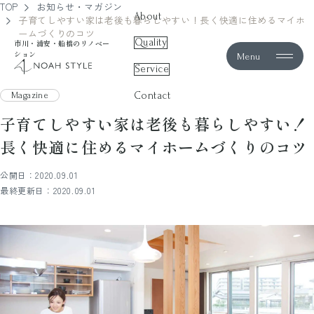
TOP
お知らせ・マガジン
About
子育てしやすい家は老後も暮らしやすい！長く快適に住めるマイホ
ームづくりのコツ
Quality
市川・浦安・船橋のリノベー
ション
Menu
noah style
Service
Contact
Magazine
子育てしやすい家は老後も暮らしやすい！
長く快適に住めるマイホームづくりのコツ
公開日：2020.09.01
最終更新日：2020.09.01