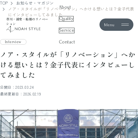
TOP
お知らせ・マガジン
About
ノア・スタイルが「リノベーション」へかける想いとは？金子代表
にインタビューしてみました
Quality
市川・浦安・船橋のリノベー
ション
Menu
noah style
Service
Contact
Interview
ノア・スタイルが「リノベーション」へか
ける想いとは？金子代表にインタビューし
てみました
公開日：2023.03.24
最終更新日：2026.02.19