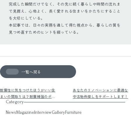
完成した瞬間だけでなく、その先に続く暮らしや時間の流れま
で見据え、心地よく、長く愛される住まいをかたちにすること
を大切にしている。
本記事では、日々の実務を通して得た視点から、暮らしの質を
見つめ直すためのヒントを綴っている。
一覧へ戻る
耐震性に気をつけたほうがいい住
あなたのリノベーションに最適な
まいの間取りは？耐震補強のポイ
中古物件探しをサポートします！
Category
ントをご紹介
News
Magazine
Interview
Gallery
Furniture