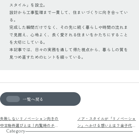
スタイル」を設立。
設計から工事監理まで一貫して、住まいづくりに向き合ってい
る。
完成した瞬間だけでなく、その先に続く暮らしや時間の流れま
で見据え、心地よく、長く愛される住まいをかたちにすること
を大切にしている。
本記事では、日々の実務を通して得た視点から、暮らしの質を
見つめ直すためのヒントを綴っている。
一覧へ戻る
失敗しないリノベーション向きの
ノア・スタイルが「リノベーショ
中古物件選びとは！内覧時のチェ
ン」へかける想いとは？金子代表
Category
ックポイントをご紹介！
にインタビューしてみました