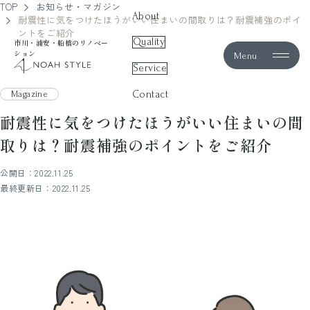
TOP
お知らせ・マガジン
About
耐震性に気をつけたほうがいい住まいの間取りは？耐震補強のポイ
ントをご紹介
Quality
市川・浦安・船橋のリノベー
ション
Menu
noah style
Service
Contact
Magazine
耐震性に気をつけたほうがいい住まいの間
取りは？耐震補強のポイントをご紹介
公開日：2022.11.25
最終更新日：2022.11.25