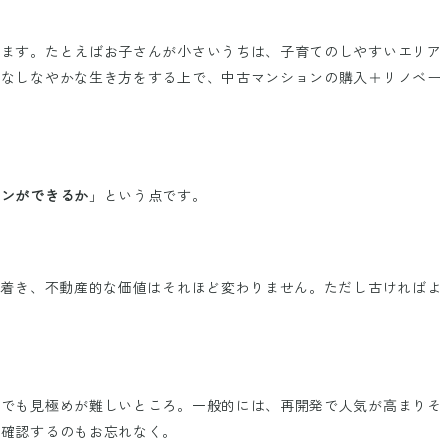
います。たとえばお子さんが小さいうちは、子育てのしやすいエリア
んなしなやかな生き方をする上で、中古マンションの購入＋リノベー
ョンができるか
」という点です。
ち着き、不動産的な価値はそれほど変わりません。ただし古ければよ
ロでも見極めが難しいところ。一般的には、再開発で人気が高まりそ
を確認するのもお忘れなく。