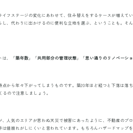
ライフステージの変化にあわせて、住み替えをするケースが増えて
らし、代わりに出かけるのに便利な立地を選ぶ、ということも。そ
トは、「
築年数
」「
共用部分の管理状態
」「
思い通りのリノベーシ
時点から年々下がってしまうものです。築20年ほど経つと下落は落
くるので注意しましょう。
が、人気のエリアが思わぬ天災で被害にあったように、不動産のプ
件は値崩れがしにくいと言われています。もちろんハザードマップ