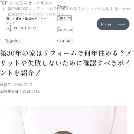
TOP
お知らせ・マガジン
About
築30年の家はリフォームで何年住める？メリットや失敗しないため
に確認すべきポイントを紹介！
Quality
市川・浦安・船橋のリノベー
ション
Menu
noah style
Service
Contact
Magazine
築30年の家はリフォームで何年住める？メ
リットや失敗しないために確認すべきポイ
ントを紹介！
公開日：2024.07.15
最終更新日：2024.07.15