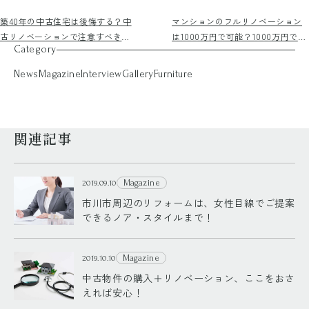
築40年の中古住宅は後悔する？中
マンションのフルリノベーション
古リノベーションで注意すべきポ
は1000万円で可能？1000万円でで
Category
イントを紹介！
きる工事や会社選びのポイントを
紹介！
News
Magazine
Interview
Gallery
Furniture
関連記事
Magazine
2019.09.10
市川市周辺のリフォームは、女性目線でご提案
できるノア・スタイルまで！
Magazine
2019.10.10
中古物件の購入＋リノベーション、ここをおさ
えれば安心！