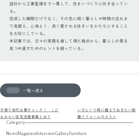
設計から工事監理まで一貫して、住まいづくりに向き合ってい
る。
完成した瞬間だけでなく、その先に続く暮らしや時間の流れま
で見据え、心地よく、長く愛される住まいをかたちにすること
を大切にしている。
本記事では、日々の実務を通して得た視点から、暮らしの質を
見つめ直すためのヒントを綴っている。
一覧へ戻る
子育て世代は要チェック！ こど
いざという時に備えておきたい耐
もみらい住宅支援事業とは？
震リフォームのススメ
Category
News
Magazine
Interview
Gallery
Furniture