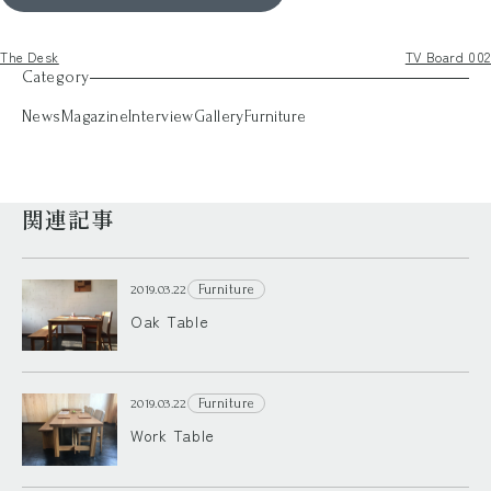
The Desk
TV Board 002
Category
News
Magazine
Interview
Gallery
Furniture
関連記事
Furniture
2019.03.22
Oak Table
Furniture
2019.03.22
Work Table