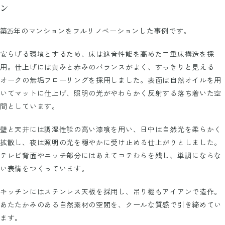
ン
築25年のマンションをフルリノベーションした事例です。
安らげる環境とするため、床は遮音性能を高めた二重床構造を採
用。仕上げには黄みと赤みのバランスがよく、すっきりと見える
オークの無垢フローリングを採用しました。表面は自然オイルを用
いてマットに仕上げ、照明の光がやわらかく反射する落ち着いた空
間としています。
壁と天井には調湿性能の高い漆喰を用い、日中は自然光を柔らかく
拡散し、夜は照明の光を穏やかに受け止める仕上がりとしました。
テレビ背面やニッチ部分にはあえてコテむらを残し、単調にならな
い表情をつくっています。
キッチンにはステンレス天板を採用し、吊り棚もアイアンで造作。
あたたかみのある自然素材の空間を、クールな質感で引き締めてい
ます。