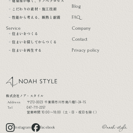
建築家が導く、リノベプロセス
Blog
こだわりの素材・施工技術
性能から考える、断熱と耐震
FAQ
Service
Company
住まいをつくる
Contact
住まいを探してからつくる
住まいを再生する
Privacy policy
noah style
株式会社ノア・スタイル
〒272-0023 千葉県市川市南八幡1-24-15
Address
047-711-2257
Tel
営業時間 10:00〜18:00（土・日・祝日を除く）
Instagram
Facebook