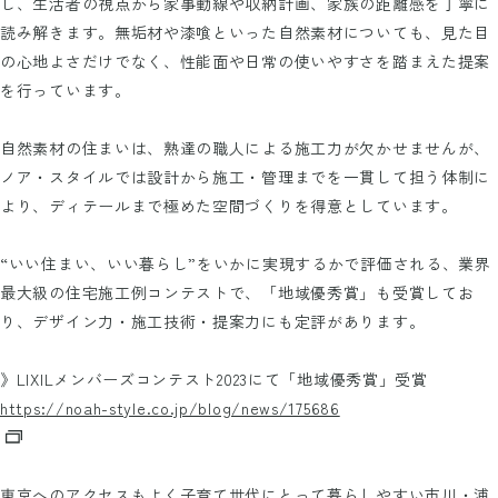
し、生活者の視点から家事動線や収納計画、家族の距離感を丁寧に
読み解きます。無垢材や漆喰といった自然素材についても、見た目
の心地よさだけでなく、性能面や日常の使いやすさを踏まえた提案
を行っています。
自然素材の住まいは、熟達の職人による施工力が欠かせませんが、
ノア・スタイルでは設計から施工・管理までを一貫して担う体制に
より、ディテールまで極めた空間づくりを得意としています。
“いい住まい、いい暮らし”をいかに実現するかで評価される、業界
最大級の住宅施工例コンテストで、「地域優秀賞」も受賞してお
り、デザイン力・施工技術・提案力にも定評があります。
》LIXILメンバーズコンテスト2023にて「地域優秀賞」受賞
https://noah-style.co.jp/blog/news/175686
東京へのアクセスもよく子育て世代にとって暮らしやすい市川・浦