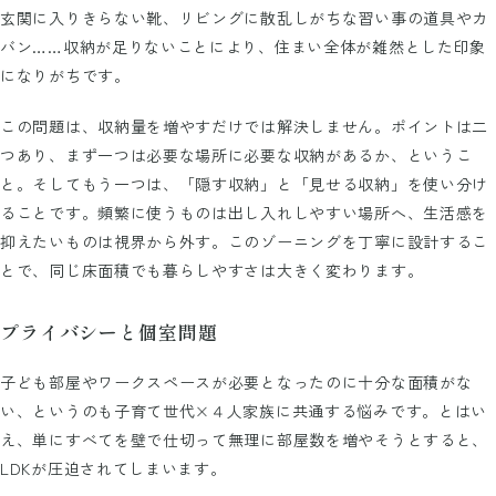
玄関に入りきらない靴、リビングに散乱しがちな習い事の道具やカ
バン……収納が足りないことにより、住まい全体が雑然とした印象
になりがちです。
この問題は、収納量を増やすだけでは解決しません。ポイントは二
つあり、まず一つは必要な場所に必要な収納があるか、というこ
と。そしてもう一つは、「隠す収納」と「見せる収納」を使い分け
ることです。頻繁に使うものは出し入れしやすい場所へ、生活感を
抑えたいものは視界から外す。このゾーニングを丁寧に設計するこ
とで、同じ床面積でも暮らしやすさは大きく変わります。
プライバシーと個室問題
子ども部屋やワークスペースが必要となったのに十分な面積がな
い、というのも子育て世代×４人家族に共通する悩みです。とはい
え、単にすべてを壁で仕切って無理に部屋数を増やそうとすると、
LDKが圧迫されてしまいます。