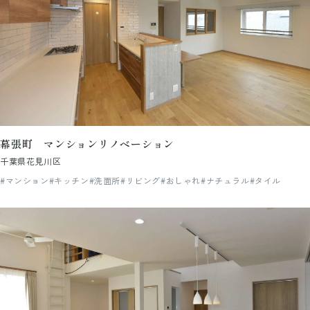
幕張町 マンションリノベーション
千葉県花見川区
#マンション
#キッチン
#洗面所
#リビング
#おしゃれ
#ナチュラル
#タイル