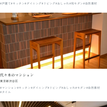
#戸建て
#キッチン
#ダイニング
#リビング
#おしゃれ
#和モダン
#自然素材
代々木のマンション
東京都渋谷区
#マンション
#キッチン
#ダイニング
#リビング
#おしゃれ
#モダン
#自然素材
#タイル