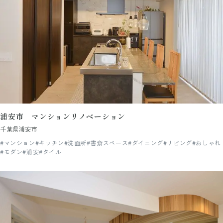
浦安市 マンションリノベーション
千葉県浦安市
#マンション
#キッチン
#洗面所
#書斎スペース
#ダイニング
#リビング
#おしゃれ
#モダン
#浦安
#タイル