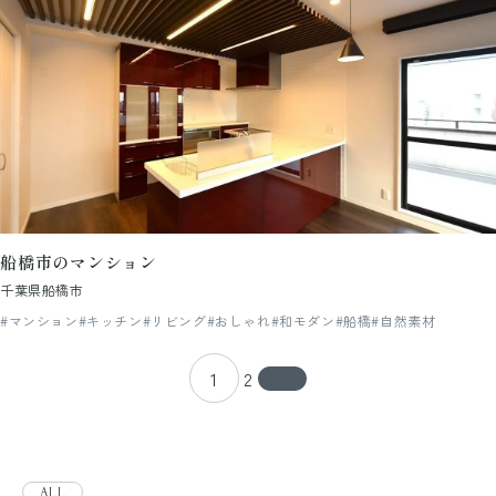
船橋市のマンション
千葉県船橋市
#マンション
#キッチン
#リビング
#おしゃれ
#和モダン
#船橋
#自然素材
1
2
ALL