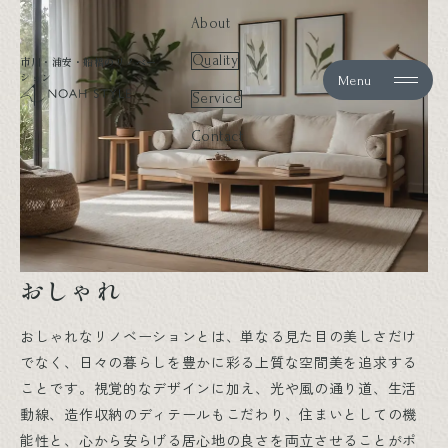
About
Quality
市川・浦安・船橋のリノベー
ション
Menu
noah style
Service
Contact
おしゃれ
おしゃれなリノベーションとは、単なる見た目の美しさだけ
でなく、日々の暮らしを豊かに彩る上質な空間美を追求する
ことです。視覚的なデザインに加え、光や風の通り道、生活
動線、造作収納のディテールもこだわり、住まいとしての機
能性と、心から安らげる居心地の良さを両立させることがポ