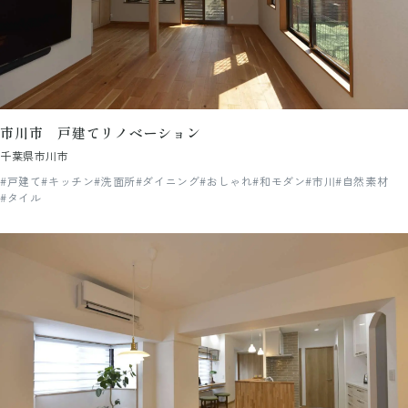
市川市 戸建てリノベーション
千葉県市川市
#戸建て
#キッチン
#洗面所
#ダイニング
#おしゃれ
#和モダン
#市川
#自然素材
#タイル