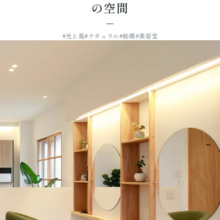
の空間
#光と風
#ナチュラル
#船橋
#美容室