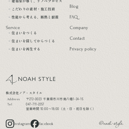
建築家が導く、リノベプロセス
Blog
こだわりの素材・施工技術
性能から考える、断熱と耐震
FAQ
Service
Company
住まいをつくる
Contact
住まいを探してからつくる
住まいを再生する
Privacy policy
noah style
株式会社ノア・スタイル
〒272-0023 千葉県市川市南八幡1-24-15
Address
047-711-2257
Tel
営業時間 10:00〜18:00（土・日・祝日を除く）
Instagram
Facebook