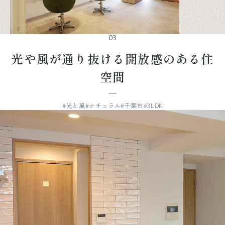
03
光や風が通り抜ける開放感のある住
空間
#光と風
#ナチュラル
#千葉市
#3LDK