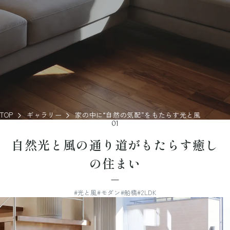
TOP
ギャラリー
家の中に“自然の気配”をもたらす光と風
01
自然光と風の通り道がもたらす癒し
の住まい
#光と風
#モダン
#船橋
#2LDK