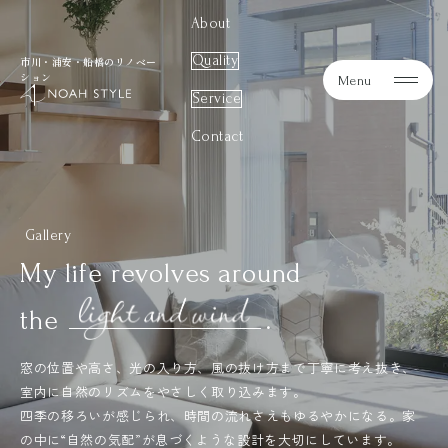
About
Quality
市川・浦安・船橋のリノベー
ション
Menu
noah style
Service
Contact
Gallery
My life revolves around
light and wind
the
.
窓の位置や高さ、光の入り方、風の抜け方まで丁寧に考え抜き、
室内に自然のリズムをやさしく取り込みます。
四季の移ろいが感じられ、時間の流れさえもゆるやかになる。家
の中に“自然の気配”が息づくような設計を大切にしています。