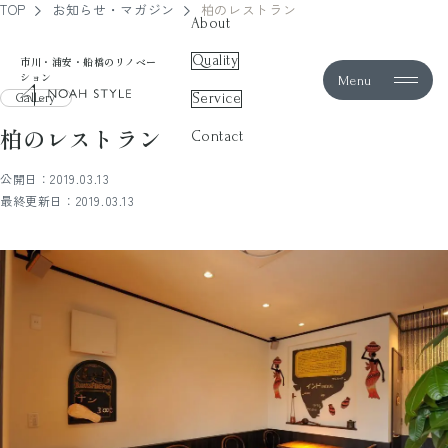
TOP
お知らせ・マガジン
柏のレストラン
About
Quality
市川・浦安・船橋のリノベー
ション
Menu
noah style
Service
Gallery
柏のレストラン
Contact
公開日：2019.03.13
最終更新日：2019.03.13