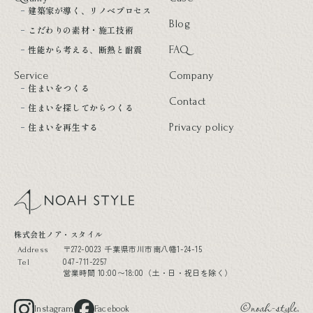
建築家が導く、リノベプロセス
Blog
こだわりの素材・施工技術
性能から考える、断熱と耐震
FAQ
Service
Company
住まいをつくる
Contact
住まいを探してからつくる
住まいを再生する
Privacy policy
noah style
株式会社ノア・スタイル
〒272-0023 千葉県市川市南八幡1-24-15
Address
047-711-2257
Tel
営業時間 10:00〜18:00（土・日・祝日を除く）
Instagram
Facebook