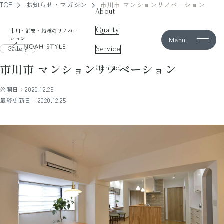
TOP
お知らせ・マガジン
市川市 マンションリノベーション
About
Quality
市川・浦安・船橋のリノベー
ション
Menu
noah style
Service
Gallery
市川市 マンションリノベーション
Contact
公開日：2020.12.25
最終更新日：2020.12.25