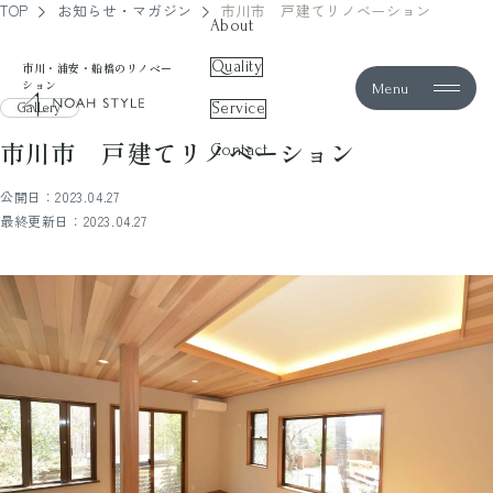
TOP
お知らせ・マガジン
市川市 戸建てリノベーション
About
Quality
市川・浦安・船橋のリノベー
ション
Menu
noah style
Service
Gallery
市川市 戸建てリノベーション
Contact
公開日：2023.04.27
最終更新日：2023.04.27