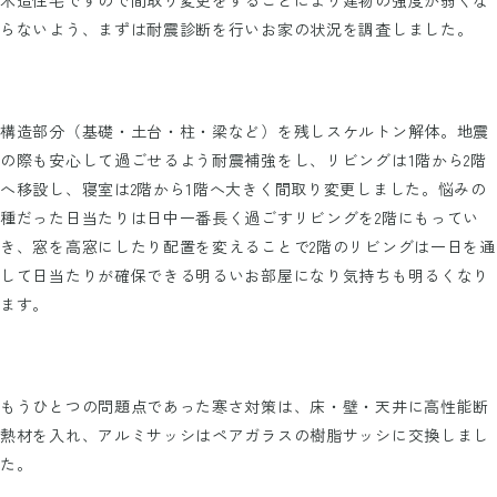
木造住宅ですので間取り変更をすることにより建物の強度が弱くな
らないよう、まずは耐震診断を行いお家の状況を調査しました。
構造部分（基礎・土台・柱・梁など）を残しスケルトン解体。地震
の際も安心して過ごせるよう耐震補強をし、リビングは1階から2階
へ移設し、寝室は2階から1階へ大きく間取り変更しました。悩みの
種だった日当たりは日中一番長く過ごすリビングを2階にもってい
き、窓を高窓にしたり配置を変えることで2階のリビングは一日を通
して日当たりが確保できる明るいお部屋になり気持ちも明るくなり
ます。
もうひとつの問題点であった寒さ対策は、床・壁・天井に高性能断
熱材を入れ、アルミサッシはペアガラスの樹脂サッシに交換しまし
た。