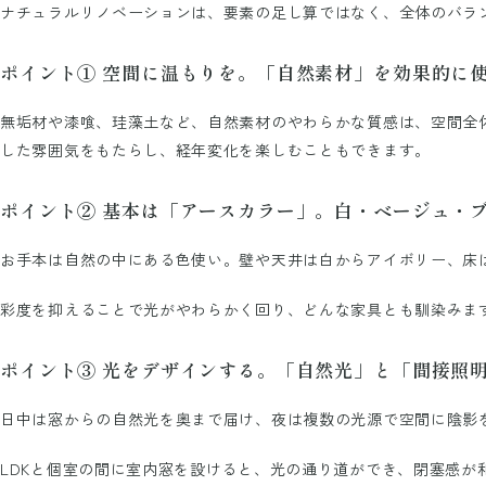
ナチュラルリノベーションは、要素の足し算ではなく、全体のバラ
ポイント① 空間に温もりを。「自然素材」を効果的に
無垢材や漆喰、珪藻土など、自然素材のやわらかな質感は、空間全
した雰囲気をもたらし、経年変化を楽しむこともできます。
ポイント② 基本は「アースカラー」。白・ベージュ・
お手本は自然の中にある色使い。壁や天井は白からアイボリー、床
彩度を抑えることで光がやわらかく回り、どんな家具とも馴染みま
ポイント③ 光をデザインする。「自然光」と「間接照
日中は窓からの自然光を奥まで届け、夜は複数の光源で空間に陰影
LDKと個室の間に室内窓を設けると、光の通り道ができ、閉塞感