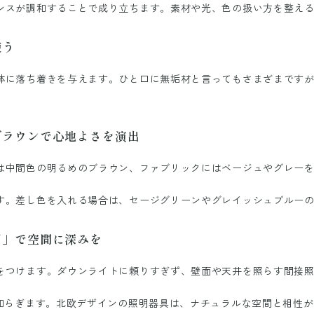
ンスが調和することで成り立ちます。素材や光、色の扱い方を整え
使う
体に落ち着きを与えます。ひと口に無垢材と言ってもさまざまです
ブラウンで心地よさを演出
は中間色の明るめのブラウン、ファブリックにはベージュやグレー
す。差し色を入れる場合は、セージグリーンやグレイッシュブルー
明」で空間に深みを
をつけます。ダウンライトに頼りすぎず、壁面や天井を照らす間接
が和らぎます。北欧デザインの照明器具は、ナチュラルな空間と相性